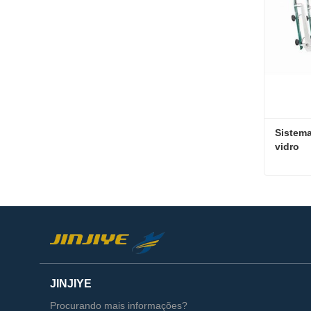
Sistema
vidro
Contat
JINJIYE
Procurando mais informações?