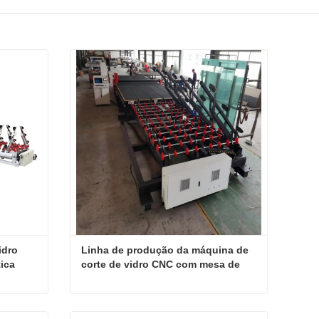
dro 
Linha de produção da máquina de 
ica
corte de vidro CNC com mesa de 
corte e quebra de carga LOW-E 
Founction Lazer Marking
Preço da linha de corte de vidro CNC tipo horizontal automática
Linha de produção da máquina de corte de vidro CNC com mesa de corte e quebra de carga LOW-E Founction Lazer Marking