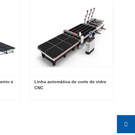
Contate agora
nto e 
Linha automática de corte de vidro 
CNC
Máquina CNC para carregamento e quebra de corte de vidro
Linha automática de corte de vidro CNC
Contate agora