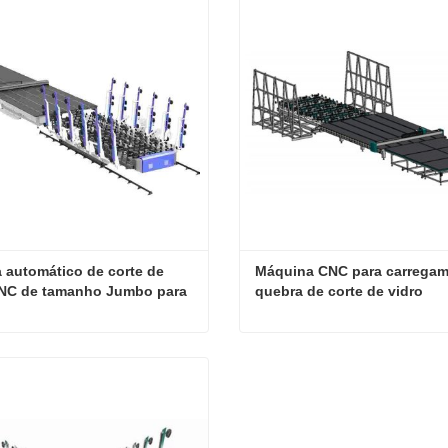
e agora
Contate agora
 automático de corte de 
Máquina CNC para carregame
NC de tamanho Jumbo para 
quebra de corte de vidro
Sistema automático de corte de vidro CNC de tamanho Jumbo para venda
e agora
Contate agora