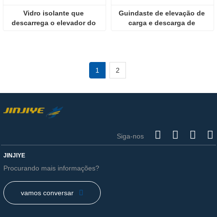
Vidro isolante que 
Guindaste de elevação de 
descarrega o elevador do 
carga e descarga de 
vácuo da multi função da 
processamento de vidro 
máquina
isolado pneumático 
automático inteligente
1
2
Siga-nos
JINJIYE
Procurando mais informações?
vamos conversar