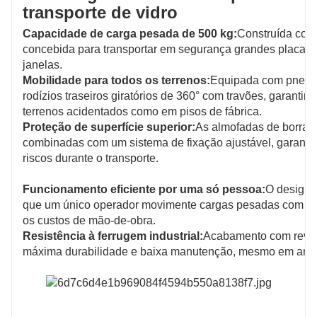
transporte de vidro
Capacidade de carga pesada de 500 kg:
Construída com 
concebida para transportar em segurança grandes placas de
janelas.
Mobilidade para todos os terrenos:
Equipada com pneus d
rodízios traseiros giratórios de 360° com travões, garan
terrenos acidentados como em pisos de fábrica.
Proteção de superfície superior:
As almofadas de borracha
combinadas com um sistema de fixação ajustável, garante
riscos durante o transporte.
Funcionamento eficiente por uma só pessoa:
O design 
que um único operador movimente cargas pesadas com o mí
os custos de mão-de-obra.
Resistência à ferrugem industrial:
Acabamento com reves
máxima durabilidade e baixa manutenção, mesmo em ambi