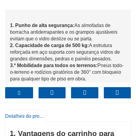
1. Punho de alta segurança:
As almofadas de
borracha antiderrapantes e os grampos ajustáveis ​​
evitam que o vidro deslize ou se parta.
2. Capacidade de carga de 500 kg:
A estrutura
reforçada em aço suporta com segurança vidros de
grandes dimensões, pedras e painéis pesados.
3.º Mobilidade para todos os terrenos:
Pneus todo-
o-terreno e rodízios giratórios de 360° com bloqueio
para qualquer tipo de piso em obra.
4.º Operação por uma só pessoa:
O design
ergonómico da pega reduz o esforço, facilitando o
transporte individual.
5. Utilidade Multimaterial:
Solução versátil para vidro,
pedra, madeira e estruturas pré-montadas.
Detalhes do produto
6. Durabilidade Industrial:
O revestimento resistente
à ferrugem e o design modular garantem uma longa
1. Vantagens do carrinho para
vida útil com baixa necessidade de manutenção.