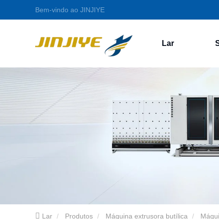
Bem-vindo ao JINJIYE
Lar
Lar
Produtos
Máquina extrusora butílica
Máqui