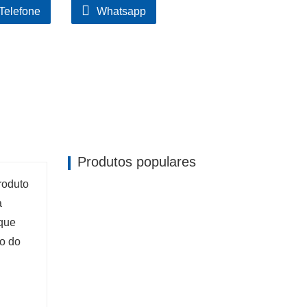
Telefone
Whatsapp
Produtos populares
roduto
a
 que
co do