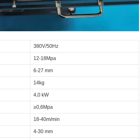
380V/50Hz
12-18Mpa
6-27 mm
14kg
4,0 kW
≥0,6Mpa
18-40m/min
4-30 mm