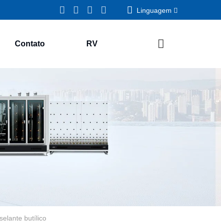
Linguagem
Contato
RV
elante butílico