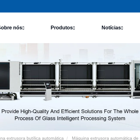
Sobre nós
Produtos
Notícias
na extrusora butílica automática
Máquina extrusora automática de s