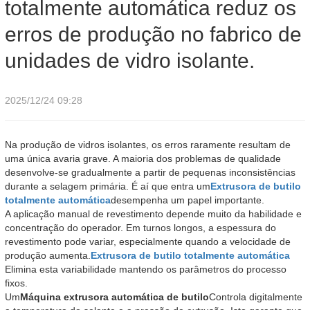
totalmente automática reduz os
fabrico de unidades de vidro isolante.
erros de produção no fabrico de
unidades de vidro isolante.
2025/12/24 09:28
Na produção de vidros isolantes, os erros raramente resultam de
uma única avaria grave. A maioria dos problemas de qualidade
desenvolve-se gradualmente a partir de pequenas inconsistências
durante a selagem primária. É aí que entra um
Extrusora de butilo
totalmente automática
desempenha um papel importante.
A aplicação manual de revestimento depende muito da habilidade e
concentração do operador. Em turnos longos, a espessura do
revestimento pode variar, especialmente quando a velocidade de
produção aumenta.
Extrusora de butilo totalmente automática
Elimina esta variabilidade mantendo os parâmetros do processo
fixos.
Um
Máquina extrusora automática de butilo
Controla digitalmente