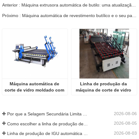
Anterior : Máquina extrusora automática de butilo: uma atualização prática para fábricas de vidro isolante.
Próximo : Máquina automática de revestimento butílico e o seu papel na selagem primária estável
Máquina automática de 
Linha de produção da 
corte de vidro moldado com 
máquina de corte de vidro 
controlo CNC
CNC com mesa de corte e 
quebra de carga LOW-E 
Founction Lazer Marking
2026-08-06
Por que a Selagem Secundária Limita a Produção de IGU
2026-08-05
Como escolher a linha de produção de vidro isolante certa para a sua fábrica
2026-08-03
Linha de produção de IGU automática vs semiautomática