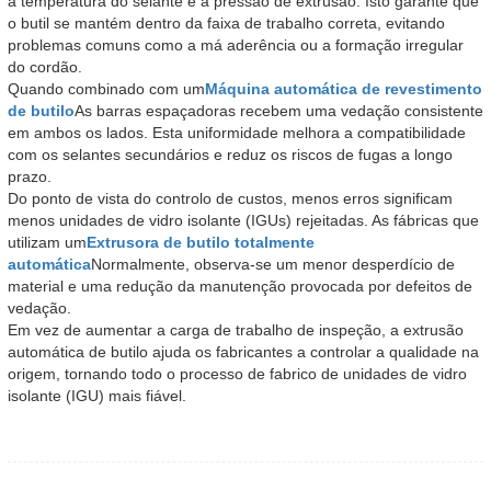
a temperatura do selante e a pressão de extrusão. Isto garante que
o butil se mantém dentro da faixa de trabalho correta, evitando
problemas comuns como a má aderência ou a formação irregular
do cordão.
Quando combinado com um
Máquina automática de revestimento
de butilo
As barras espaçadoras recebem uma vedação consistente
em ambos os lados. Esta uniformidade melhora a compatibilidade
com os selantes secundários e reduz os riscos de fugas a longo
prazo.
Do ponto de vista do controlo de custos, menos erros significam
menos unidades de vidro isolante (IGUs) rejeitadas. As fábricas que
utilizam um
Extrusora de butilo totalmente
automática
Normalmente, observa-se um menor desperdício de
material e uma redução da manutenção provocada por defeitos de
vedação.
Em vez de aumentar a carga de trabalho de inspeção, a extrusão
automática de butilo ajuda os fabricantes a controlar a qualidade na
origem, tornando todo o processo de fabrico de unidades de vidro
isolante (IGU) mais fiável.