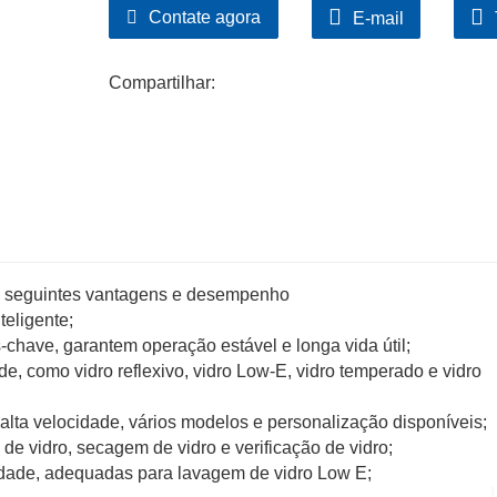
Contate agora
E-mail
8.Estrutura escalonada e unidade IG de três ca
9.Precisão da prensa de placa: ± 0,3 mm
Compartilhar:
 as seguintes vantagens e desempenho
teligente;
ave, garantem operação estável e longa vida útil;
de, como vidro reflexivo, vidro Low-E, vidro temperado e vidro
lta velocidade, vários modelos e personalização disponíveis;
de vidro, secagem de vidro e verificação de vidro;
idade, adequadas para lavagem de vidro Low E;