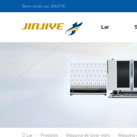
Bem-vindo ao JINJIYE
Lar
Lar
Produtos
Máquina de lavar vidro
Máquina d