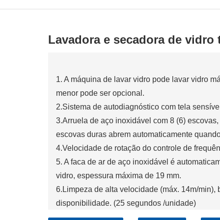
Lavadora e secadora de vidro t
1. A máquina de lavar vidro pode lavar vidro
menor pode ser opcional.
2.Sistema de autodiagnóstico com tela sensíve
3.Arruela de aço inoxidável com 8 (6) esco
escovas duras abrem automaticamente quando 
4.Velocidade de rotação do controle de frequên
5. A faca de ar de aço inoxidável é automatic
vidro, espessura máxima de 19 mm.
6.Limpeza de alta velocidade (máx. 14m/min), b
disponibilidade. (25 segundos /unidade)
7. Detecção automática de vidro Low-E e alarm