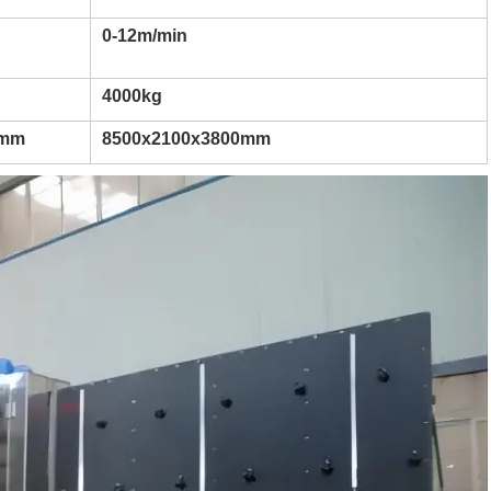
0-12m/min
4000kg
0mm
8500x2100x3800mm