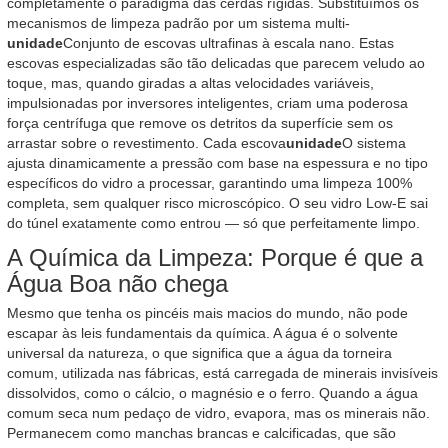
completamente o paradigma das cerdas rígidas. Substituímos os
mecanismos de limpeza padrão por um sistema multi-
unidade
Conjunto de escovas ultrafinas à escala nano. Estas
escovas especializadas são tão delicadas que parecem veludo ao
toque, mas, quando giradas a altas velocidades variáveis,
impulsionadas por inversores inteligentes, criam uma poderosa
força centrífuga que remove os detritos da superfície sem os
arrastar sobre o revestimento. Cada escova
unidade
O sistema
ajusta dinamicamente a pressão com base na espessura e no tipo
específicos do vidro a processar, garantindo uma limpeza 100%
completa, sem qualquer risco microscópico. O seu vidro Low-E sai
do túnel exatamente como entrou — só que perfeitamente limpo.
A Química da Limpeza: Porque é que a
Água Boa não chega
Mesmo que tenha os pincéis mais macios do mundo, não pode
escapar às leis fundamentais da química. A água é o solvente
universal da natureza, o que significa que a água da torneira
comum, utilizada nas fábricas, está carregada de minerais invisíveis
dissolvidos, como o cálcio, o magnésio e o ferro. Quando a água
comum seca num pedaço de vidro, evapora, mas os minerais não.
Permanecem como manchas brancas e calcificadas, que são