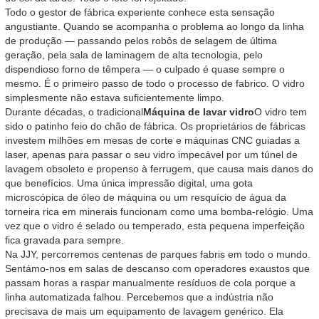
Todo o gestor de fábrica experiente conhece esta sensação
angustiante. Quando se acompanha o problema ao longo da linha
de produção — passando pelos robôs de selagem de última
geração, pela sala de laminagem de alta tecnologia, pelo
dispendioso forno de têmpera — o culpado é quase sempre o
mesmo. É o primeiro passo de todo o processo de fabrico. O vidro
simplesmente não estava suficientemente limpo.
Durante décadas, o tradicional
Máquina de lavar vidro
O vidro tem
sido o patinho feio do chão de fábrica. Os proprietários de fábricas
investem milhões em mesas de corte e máquinas CNC guiadas a
laser, apenas para passar o seu vidro impecável por um túnel de
lavagem obsoleto e propenso à ferrugem, que causa mais danos do
que benefícios. Uma única impressão digital, uma gota
microscópica de óleo de máquina ou um resquício de água da
torneira rica em minerais funcionam como uma bomba-relógio. Uma
vez que o vidro é selado ou temperado, esta pequena imperfeição
fica gravada para sempre.
Na JJY, percorremos centenas de parques fabris em todo o mundo.
Sentámo-nos em salas de descanso com operadores exaustos que
passam horas a raspar manualmente resíduos de cola porque a
linha automatizada falhou. Percebemos que a indústria não
precisava de mais um equipamento de lavagem genérico. Ela