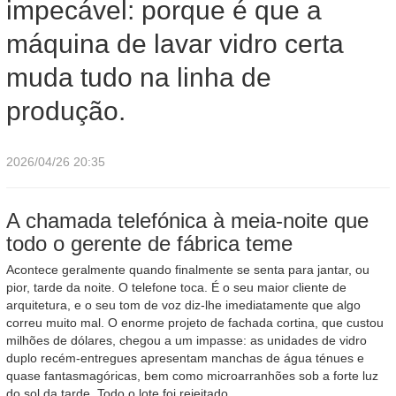
impecável: porque é que a
tudo na linha de produção.
máquina de lavar vidro certa
muda tudo na linha de
produção.
2026/04/26 20:35
A chamada telefónica à meia-noite que
todo o gerente de fábrica teme
Acontece geralmente quando finalmente se senta para jantar, ou
pior, tarde da noite. O telefone toca. É o seu maior cliente de
arquitetura, e o seu tom de voz diz-lhe imediatamente que algo
correu muito mal. O enorme projeto de fachada cortina, que custou
milhões de dólares, chegou a um impasse: as unidades de vidro
duplo recém-entregues apresentam manchas de água ténues e
quase fantasmagóricas, bem como microarranhões sob a forte luz
do sol da tarde. Todo o lote foi rejeitado.