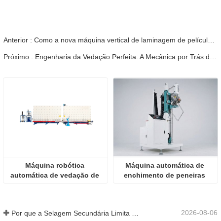
Anterior : Como a nova máquina vertical de laminagem de películas de vidro está a revolucionar o chão de fábrica
Próximo : Engenharia da Vedação Perfeita: A Mecânica por Trás da Moderna Máquina de Prensagem a Quente de Vidro
Máquina robótica 
Máquina automática de 
automática de vedação de 
enchimento de peneiras 
vidro oco com vidros 
moleculares para 
duplos termofusíveis
espaçadores de alumínio
2026-08-06
Por que a Selagem Secundária Limita a Produção de IGU