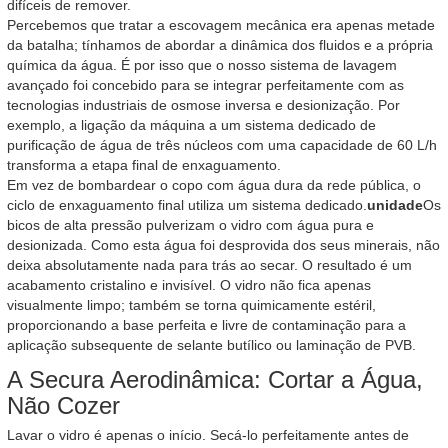
difíceis de remover.
Percebemos que tratar a escovagem mecânica era apenas metade
da batalha; tínhamos de abordar a dinâmica dos fluidos e a própria
química da água. É por isso que o nosso sistema de lavagem
avançado foi concebido para se integrar perfeitamente com as
tecnologias industriais de osmose inversa e desionização. Por
exemplo, a ligação da máquina a um sistema dedicado de
purificação de água de três núcleos com uma capacidade de 60 L/h
transforma a etapa final de enxaguamento.
Em vez de bombardear o copo com água dura da rede pública, o
ciclo de enxaguamento final utiliza um sistema dedicado.
unidade
Os
bicos de alta pressão pulverizam o vidro com água pura e
desionizada. Como esta água foi desprovida dos seus minerais, não
deixa absolutamente nada para trás ao secar. O resultado é um
acabamento cristalino e invisível. O vidro não fica apenas
visualmente limpo; também se torna quimicamente estéril,
proporcionando a base perfeita e livre de contaminação para a
aplicação subsequente de selante butílico ou laminação de PVB.
A Secura Aerodinâmica: Cortar a Água,
Não Cozer
Lavar o vidro é apenas o início. Secá-lo perfeitamente antes de