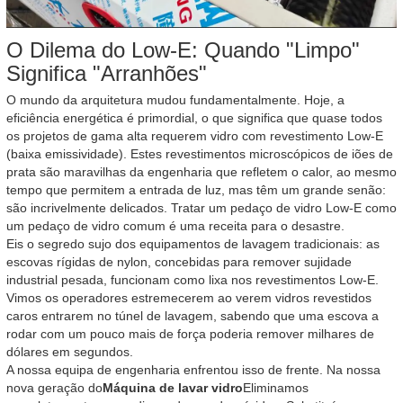
O Dilema do Low-E: Quando "Limpo"
Significa "Arranhões"
O mundo da arquitetura mudou fundamentalmente. Hoje, a
eficiência energética é primordial, o que significa que quase todos
os projetos de gama alta requerem vidro com revestimento Low-E
(baixa emissividade). Estes revestimentos microscópicos de iões de
prata são maravilhas da engenharia que refletem o calor, ao mesmo
tempo que permitem a entrada de luz, mas têm um grande senão:
são incrivelmente delicados. Tratar um pedaço de vidro Low-E como
um pedaço de vidro comum é uma receita para o desastre.
Eis o segredo sujo dos equipamentos de lavagem tradicionais: as
escovas rígidas de nylon, concebidas para remover sujidade
industrial pesada, funcionam como lixa nos revestimentos Low-E.
Vimos os operadores estremecerem ao verem vidros revestidos
caros entrarem no túnel de lavagem, sabendo que uma escova a
rodar com um pouco mais de força poderia remover milhares de
dólares em segundos.
A nossa equipa de engenharia enfrentou isso de frente. Na nossa
nova geração do
Máquina de lavar vidro
Eliminamos