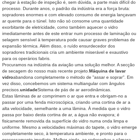
chegar à estação de inspeção é, sem dúvida, a parte mais difícil do
processo. Durante anos, o padrão da indústria era a força bruta:
sopradores enormes e com elevado consumo de energia lançavam
ar quente para o túnel. Isto não só consome uma quantidade
exorbitante de eletricidade, como também aquecer o vidro
imediatamente antes de este entrar num processo de laminação ou
selagem sensível à temperatura pode causar graves problemas de
expansão térmica. Além disso, o ruído ensurdecedor dos
sopradores tradicionais cria um ambiente miserável e exaustivo
para os operários fabris.
Procuramos na indústria da aviação uma solução melhor. A secção
de secagem do nosso mais recente projeto.
Máquina de lavar
vidro
abandona completamente o método de "assar e soprar". Em
vez disso, concebemos um sistema multiangular com ângulos
precisos.
unidade
Sistema de pás de ar aerodinâmicas.
Estas lâminas de ar comprimem o ar que entra e obrigam-no a
passar por uma fenda microscópica, criando uma cortina de ar a
alta velocidade, semelhante a uma lâmina. À medida que o vidro
passa por baixo desta cortina de ar, a água não evapora; é
fisicamente removida da superfície do vidro numa onda limpa e
uniforme. Mesmo a velocidades máximas do tapete, o vidro emerge
completamente seco, à temperatura ambiente, e pronto para o
processamento imediato. Melhor ainda, ao redesenhar a câmara